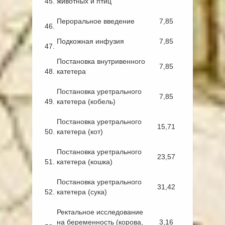
45.
животных и птиц
Пероральное введение
7,85
46.
Подкожная инфузия
7,85
47.
Постановка внутривенного
7,85
48.
катетера
Постановка уретрального
7,85
49.
катетера (кобель)
Постановка уретрального
15,71
50.
катетера (кот)
Постановка уретрального
23,57
51.
катетера (кошка)
Постановка уретрального
31,42
52.
катетера (сука)
Ректальное исследование
на беременность (корова,
3,16