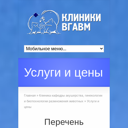
Услуги и цены
Главная
»
Клиника кафедры акушерства, гинекологии
и биотехнологии размножения животных
»
Услуги и
цены
Перечень