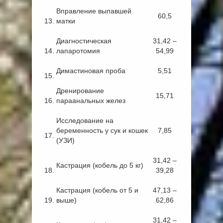
Вправление выпавшей
60,5
13.
матки
Диагностическая
31,42 –
14.
лапаротомия
54,99
Димастиновая проба
5,51
15.
Дренирование
15,71
16.
параанальных желез
Исследование на
беременность у сук и кошек
7,85
17.
(УЗИ)
31,42 –
Кастрация (кобель до 5 кг)
18.
39,28
Кастрация (кобель от 5 и
47,13 –
19.
выше)
62,86
31,42 –