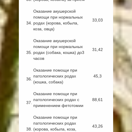
Оказание акушерской
помощи при нормальных
33,03
34.
родах (корова, кобыла,
коза, овца)
Оказание акушерской
помощи при нормальных
31,42
35.
родах (собака, кошка) до3
часов
Оказание помощи при
патологических родах
45,3
36.
(кошка, собака)
Оказание помощи при
патологических родах с
88,61
37.
применением фетотомии
Оказание помощи при
патологических родах
43,26
38.
(корова, кобыла, коза,