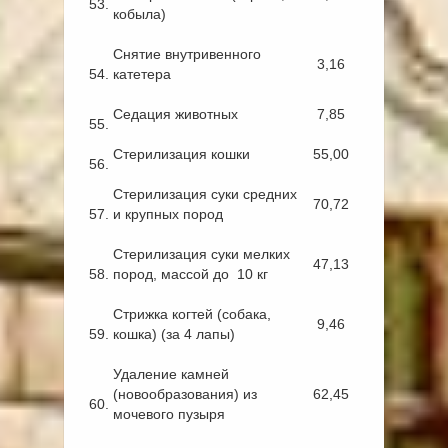
53.
кобыла)
Снятие внутривенного
3,16
54.
катетера
Седация животных
7,85
55.
Стерилизация кошки
55,00
56.
Стерилизация суки средних
70,72
57.
и крупных пород
Стерилизация суки мелких
47,13
58.
пород, массой до 10 кг
Стрижка когтей (собака,
9,46
59.
кошка) (за 4 лапы)
Удаление камней
(новообразования) из
62,45
60.
мочевого пузыря