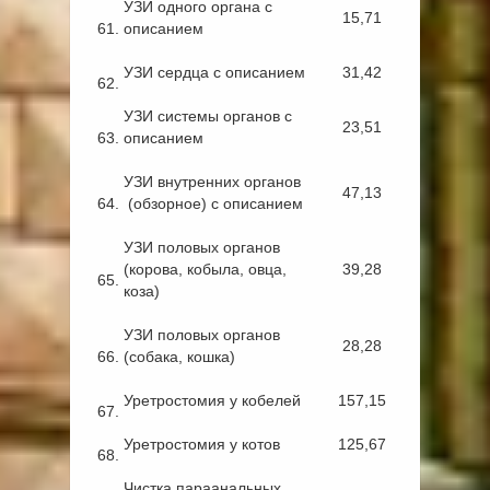
УЗИ одного органа с
15,71
61.
описанием
УЗИ сердца с описанием
31,42
62.
УЗИ системы органов с
23,51
63.
описанием
УЗИ внутренних органов
47,13
64.
(обзорное) с описанием
УЗИ половых органов
(корова, кобыла, овца,
39,28
65.
коза)
УЗИ половых органов
28,28
66.
(собака, кошка)
Уретростомия у кобелей
157,15
67.
Уретростомия у котов
125,67
68.
Чистка параанальных