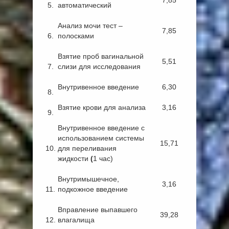
7,85
5.
автоматический
Анализ мочи тест –
7,85
6.
полосками
Взятие проб вагинальной
5,51
7.
слизи для исследования
Внутривенное введение
6,30
8.
Взятие крови для анализа
3,16
9.
Внутривенное введение с
использованием системы
15,71
10.
для переливания
жидкости
(
1 час)
Внутримышечное,
3,16
11.
подкожное введение
Вправление выпавшего
39,28
12.
влагалища