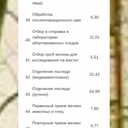
овца)
Обработка
6,30
39.
послеоперационного шва
Отбор и отправка в
лабораторию
11,01
40.
абортированных плодов
Отбор проб молока для
5,51
41.
исследования на мастит
Отделение последа
31,42
42.
(медикаментозное)
Отделение последа
54,99
43.
(ручное)
Первичный прием мелких
7,85
44.
животных и птиц
Повторный прием мелких
4,77