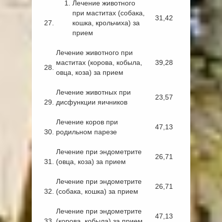
Лечение животного
при маститах (собака,
31,42
27.
кошка, крольчиха) за
прием
Лечение животного при
маститах (корова, кобыла,
39,28
28.
овца, коза) за прием
Лечение животных при
23,57
29.
дисфункции яичников
Лечение коров при
47,13
30.
родильном парезе
Лечение при эндометрите
26,71
31.
(овца, коза) за прием
Лечение при эндометрите
26,71
32.
(собака, кошка) за прием
Лечение при эндометрите
47,13
33.
(корова, кобыла) за прием